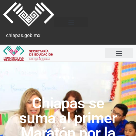
chiapas.gob.mx
Boletines
Chiapas se
suma al primer
Maratón por la