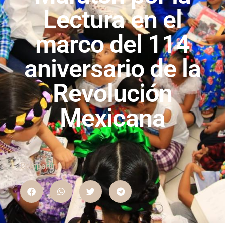
Lectura en el
marco del 114
aniversario de la
Revolución
Mexicana
Compartir