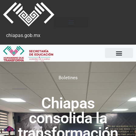
chiapas.gob.mx
Boletines
Chiapas
consolida la
transformación