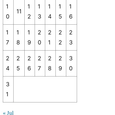
1
1
1
1
1
1
11
0
2
3
4
5
6
1
1
1
2
2
2
2
7
8
9
0
1
2
3
2
2
2
2
2
2
3
4
5
6
7
8
9
0
3
1
« Jul