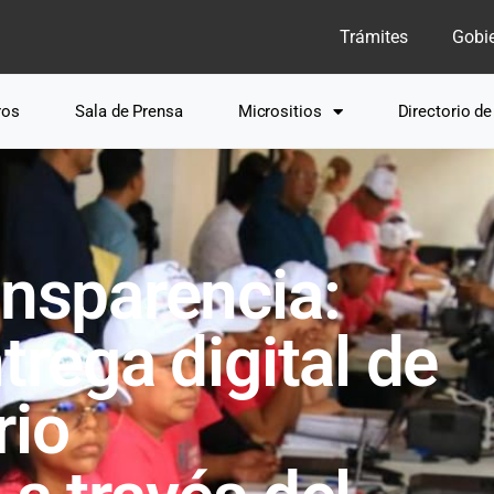
Trámites
Gobi
ros
Sala de Prensa
Micrositios
Directorio d
ansparencia:
trega digital de
rio