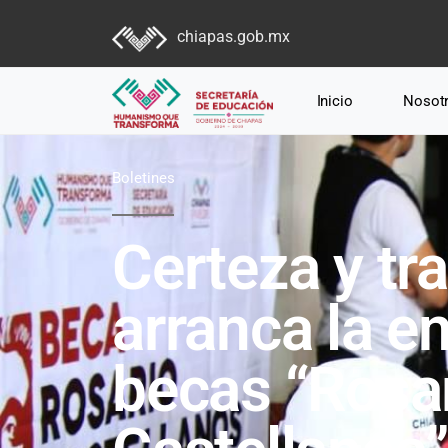
chiapas.gob.mx
Inicio
Nosot
Boletines
Certeza y tr
arranca la en
becas “Rosa