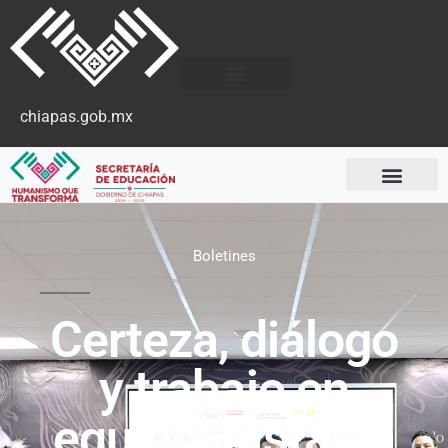
chiapas.gob.mx
Boletines
Certeza, diálogo
y trabajo en
equipo: instalan