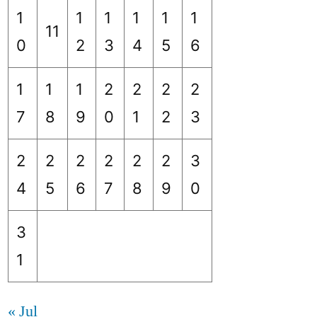
1
1
1
1
1
1
11
0
2
3
4
5
6
1
1
1
2
2
2
2
7
8
9
0
1
2
3
2
2
2
2
2
2
3
4
5
6
7
8
9
0
3
1
« Jul