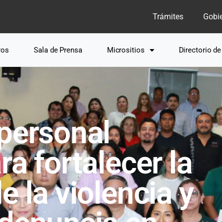
Trámites
Gobi
ros
Sala de Prensa
Micrositios
Directorio d
personal
a fortalecer la
e la violencia y