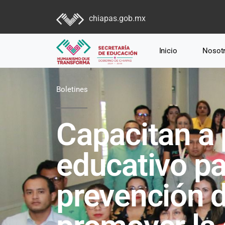
chiapas.gob.mx
Inicio
Nosot
Boletines
Capacitan a 
educativo par
prevención d