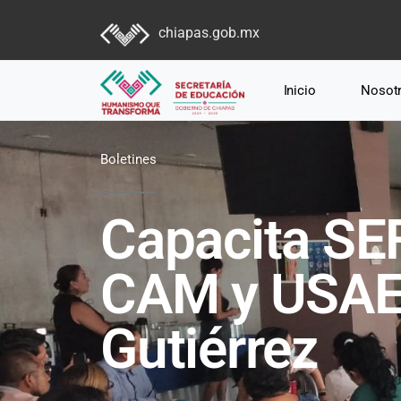
chiapas.gob.mx
Inicio
Nosot
Boletines
Capacita SEF
CAM y USAER
Gutiérrez