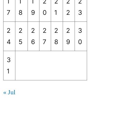
1
1
1
2
2
2
2
7
8
9
0
1
2
3
2
2
2
2
2
2
3
4
5
6
7
8
9
0
3
1
« Jul