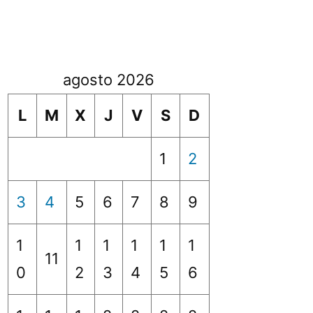
agosto 2026
L
M
X
J
V
S
D
1
2
3
4
5
6
7
8
9
1
1
1
1
1
1
11
0
2
3
4
5
6