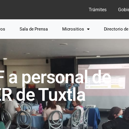
Trámites
Gobi
ros
Sala de Prensa
Micrositios
Directorio d
 a personal de
 de Tuxtla