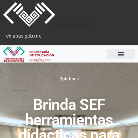
chiapas.gob.mx
Boletines
Brinda SEF
herramientas
didácticas para