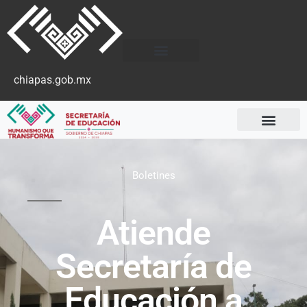
chiapas.gob.mx
Boletines
Atiende
Secretaría de
Educación a