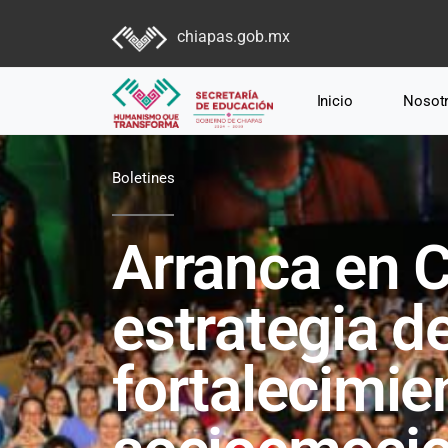
chiapas.gob.mx
Inicio
Nosot
Boletines
Arranca en 
estrategia d
fortalecimie