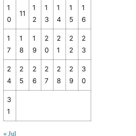
1
1
1
1
1
1
11
0
2
3
4
5
6
1
1
1
2
2
2
2
7
8
9
0
1
2
3
2
2
2
2
2
2
3
4
5
6
7
8
9
0
3
1
« Jul