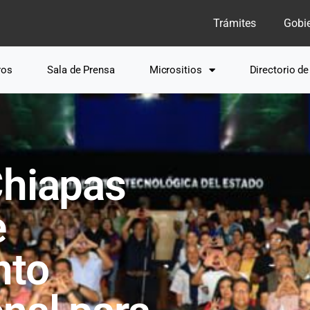
Trámites
Gobi
ros
Sala de Prensa
Micrositios
Directorio d
Chiapas
e
nto