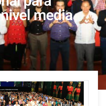
nal para
nivel media