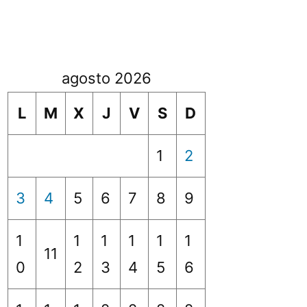
agosto 2026
L
M
X
J
V
S
D
1
2
3
4
5
6
7
8
9
1
1
1
1
1
1
11
0
2
3
4
5
6