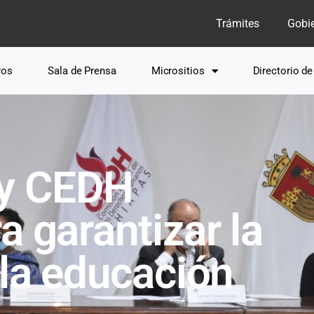
Trámites
Gobi
ros
Sala de Prensa
Micrositios
Directorio d
 y CEDH
a garantizar la
 la educación