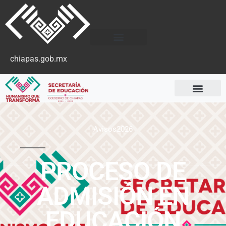
chiapas.gob.mx
Avisos2026
PROCESO DE
ADMISIÓN EN
EDUCACIÓN