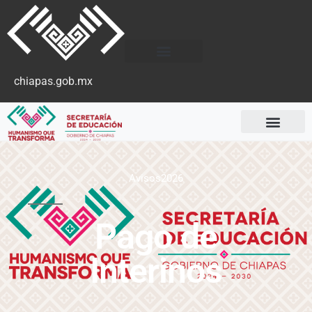
chiapas.gob.mx
Avisos2026
Pago de
Interinos