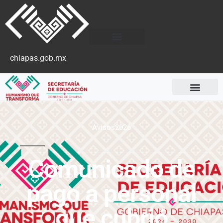
chiapas.gob.mx
Avisos2026
Comunicado de
pago a personal
que cubrió