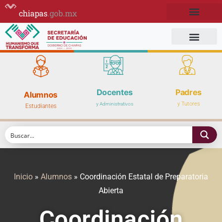
chiapas
.gob.mx
Docentes
Padres
Alumnos
y Tutores
y Administrativos
Estudiantes
Inicio
»
Alumnos
»
Coordinación Estatal de Preparatoria
Abierta
Coordinación