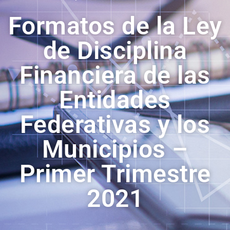
Formatos de la Ley
de Disciplina
Financiera de las
Entidades
Federativas y los
Municipios –
Primer Trimestre
2021