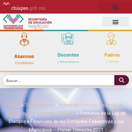
chiapas
.gob.mx
Docentes
Padres
Alumnos
y Tutores
y Administrativos
Estudiantes
Inicio
»
Transparencia
»
Formatos Consejo Nacional de
Armonización Contable (CONAC)
»
Formatos de la Ley de
Disciplina Financiera de las Entidades Federativas y los
Municipios – Primer Trimestre 2021